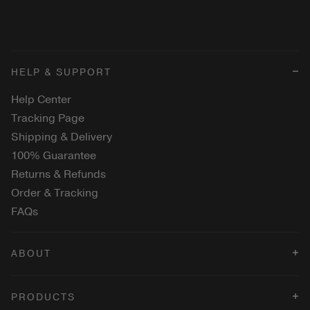
HELP & SUPPORT
Help Center
Tracking Page
Shipping & Delivery
100% Guarantee
Returns & Refunds
Order & Tracking
FAQs
ABOUT
Terms & Conditions
PRODUCTS
Privacy Policy