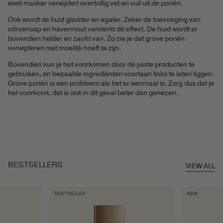
eiwit masker verwijdert overtollig vet en vuil uit de poriën.
Ook wordt de huid gladder en egaler. Zeker de toevoeging van
citroensap en havermout versterkt dit effect. De huid wordt er
bovendien helder en zacht van. Zo zie je dat grove poriën
verwijderen niet moeilijk hoeft te zijn.
Bovendien kun je het voorkomen door de juiste producten te
gebruiken, en bepaalde ingrediënten voortaan links te laten liggen.
Grove poriën is een probleem als het er eenmaal is. Zorg dus dat je
het voorkomt, dat is ook in dit geval beter dan genezen.
BESTSELLERS
VIEW ALL
BESTSELLER
NEW