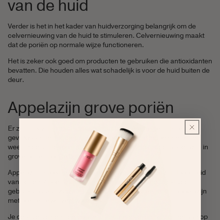
van de huid
Verder is het in het kader van huidverzorging belangrijk om de
celvernieuwing van de huid te stimuleren. Celvernieuwing maakt
dat de poriën op normale wijze functioneren.
Het is zeker ook goed om producten te gebruiken die antioxidanten
bevatten. Die houden alles wat schadelijk is voor de huid buiten de
deur.
Appelazijn grove poriën
Er zijn ook volop natuurlijke producten die je helpen om je huid
gevrijwaard te houden van grove poriën of die helpen de poriën
weer in de juiste vorm te krijgen. Eén daarvan is door appelazijn in
grove poriën aan te brengen.
Appelazijn maakt je huid strakker en vermindert de zichtbaarheid
van poriën. Appelazijn gaat irritatie tegen en is geschikt voor
gebruik op de onzuivere huid. Je mengt twee eetlepels appelazijn
met precies evenveel water.
Je dept vervolgens een watje in het mengsel en brengt het aan op