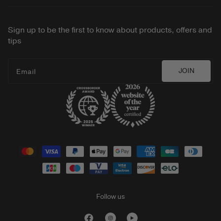
Cookies Policy
Changing Foundation
Velvet Dream Lipstick
Sign up to be the first to know about products, offers and
2-in-1 Build & Conceal Brush
tips
Vibrant Liquid Cheeks Blush
Gilded Lashes Mascara
JOIN
Email
Shop all
Payment
methods
Follow us