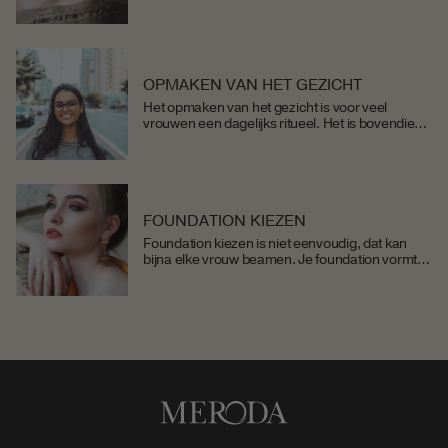
is dat je vaak moet doen. Dan krijg je er als
vanzelf...
OPMAKEN VAN HET GEZICHT
Het opmaken van het gezicht is voor veel
vrouwen een dagelijks ritueel. Het is bovendien
een ritueel dat goed uitgevoerd moet worden
om het beste resultaat te bereiken. We
vertellen...
FOUNDATION KIEZEN
Foundation kiezen is niet eenvoudig, dat kan
bijna elke vrouw beamen. Je foundation vormt
de basis van je make-up. Foundation betekent
ook ‘fundering’ als je het van het Engels naar...