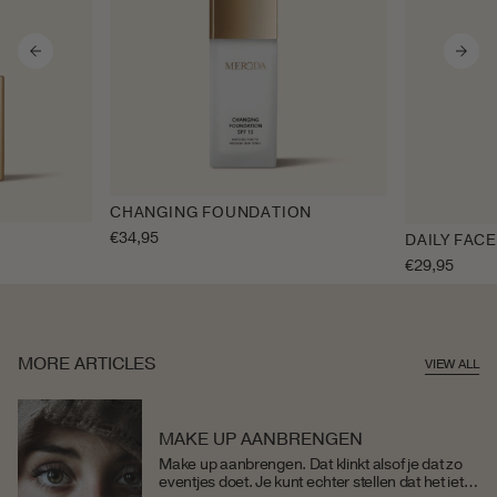
CHANGING FOUNDATION
Regular
€34,95
DAILY FACE
price
Regular
€29,95
price
MORE ARTICLES
VIEW ALL
MAKE UP AANBRENGEN
Make up aanbrengen. Dat klinkt alsof je dat zo
eventjes doet. Je kunt echter stellen dat het iets